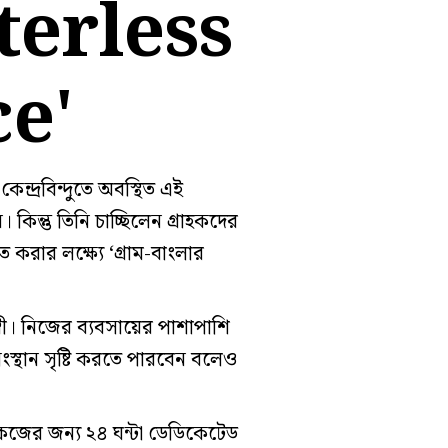
terless
ce'
ন্দ্রবিন্দুতে অবস্থিত এই
িন্তু তিনি চাচ্ছিলেন গ্রাহকদের
িত করার লক্ষ্যে ‘গ্রাম-বাংলার
ম্বী। নিজের ব্যবসায়ের পাশাপাশি
স্থান সৃষ্টি করতে পারবেন বলেও
াকেজের জন্য ২৪ ঘন্টা ডেডিকেটেড