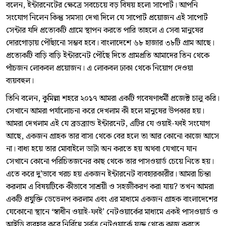
বলেন, ইন্টারনেটের ক্ষেত্রে সবচেয়ে বড় বিষয় হলো সাপোর্ট। আপনি
সংযোগ নিলেন কিন্তু সমস্যা দেখা দিলে যে সাপোর্ট প্রয়োজন এই সাপোর্ট
সেন্টার যদি প্রত্যেকটি গ্রামে স্থাপন করতে পারি তাহলে এ সেবা মানুষের
দোরগোড়ায় পৌঁছানো সম্ভব হবে। বাংলাদেশে ৬৮ হাজার ৩৮টি গ্রাম আছে।
প্রত্যেকটি বাড়ি বাড়ি ইন্টারনেট পৌঁছে দিতে গ্রামপ্রতি আমাদের তিন থেকে
পাঁচজন লোকবল প্রয়োজন। এ লোকবল ঢাকা থেকে নিয়োগ দেওয়া
ব্যয়বহুল।
তিনি বলেন, কুমিল্লা শহরে ২০১৭ আমরা একটি গবেষণাধর্মী প্রজেক্ট চালু করি।
সেখানে আমরা পর্যালোচনা করে দেখলাম কী হলে মানুষের উপকার হয়।
আমরা দেখলাম এই যে ব্রডব্র্যান্ড ইন্টারনেট, এটির যে ওয়াই-ফাই সংযোগ
আছে, একজন গ্রাহক তার বাসা থেকে বের হলে তা আর কোনো কাজে আসে
না। বাধ্য হয়ে তার মোবাইলে ডাটা অন করতে হয় অথবা যেখানে যান
সেখানে কোনো পরিচিতজনের কাছ থেকে তার পাসওয়ার্ড চেয়ে নিতে হয়।
এতে করে দু’ভাবে খরচ হয় একজন ইন্টারনেট ব্যবহারকারীর। আমরা চিন্তা
করলাম এ বিষয়টিকে কীভাবে সাশ্রয়ী ও সহজীকরণ করা যায়? তখন আমরা
একটি প্রযুক্তি ডেভেলপ করলাম এবং এর মাধ্যমে একজন গ্রাহক বাংলাদেশের
যেকোনো স্থানে ‘স্বাধীন ওয়াই-ফাই’ নেটওয়ার্কের মাধ্যমে একই পাসওয়ার্ড ও
আইডি ব্যবহার করে নির্বিঘ্নে সর্বত্র নেটওয়ার্কে যুক্ত থেকে কাজ করতে